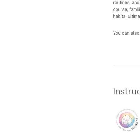
routines, and
course, famil
habits, ultim
You can also 
Instru