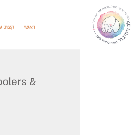
ראשי
קצת על
oolers &