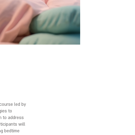
 course led by
gies to
ch to address
icipants will
ing bedtime